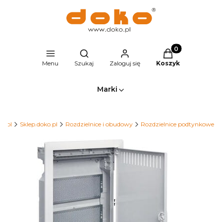
Produkty w kosz
Otwórz wyszukiwarkę
Menu
Szukaj
Zaloguj się
Koszyk
Marki
o.pl
Sklep.doko.pl
Rozdzielnice i obudowy
Rozdzielnice podtynkowe