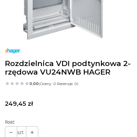
Rozdzielnica VDI podtynkowa 2-
rzędowa VU24NWB HAGER
0.00
(Oceny: 0 Recenzje: 0)
Cena
249,45 zł
Ilość
szt.