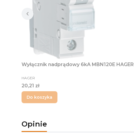
Wyłącznik nadprądowy 6kA MBN120E HAGER
PRODUCENT
HAGER
Cena
20,21 zł
Do koszyka
Opinie