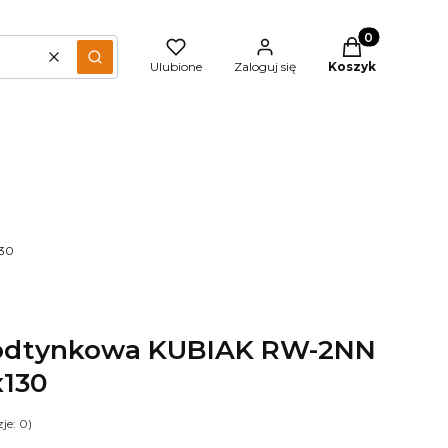
Produkty w kos
Wyczyść
Szukaj
Ulubione
Zaloguj się
Koszyk
130
podtynkowa KUBIAK RW-2NN
x130
je: 0)