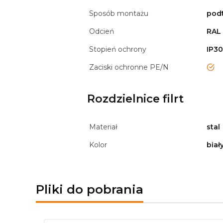
Sposób montażu
pod
Odcień
RAL
Stopień ochrony
IP3
Zaciski ochronne PE/N
tak
Rozdzielnice filrt
Materiał
stal
Kolor
biał
Pliki do pobrania