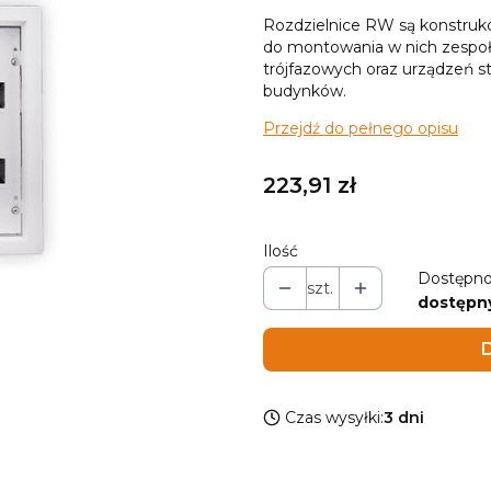
Rozdzielnice RW są konstruk
do montowania w nich zespołó
trójfazowych oraz urządzeń s
budynków.
Przejdź do pełnego opisu
Cena
223,91 zł
Ilość
Dostępno
szt.
dostępn
D
Czas wysyłki:
3 dni