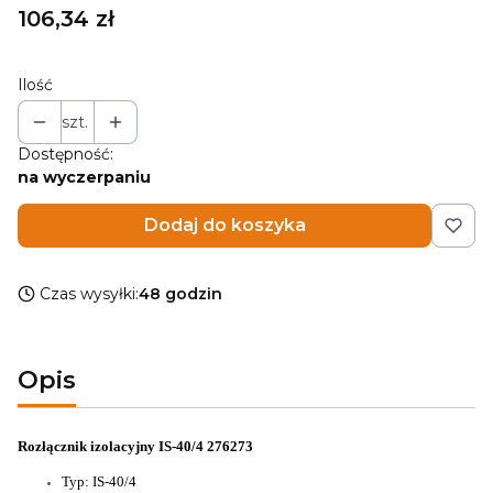
Cena
106,34 zł
Ilość
szt.
Dostępność:
na wyczerpaniu
Dodaj do koszyka
Czas wysyłki:
48 godzin
Opis
Rozłącznik izolacyjny IS-40/4 276273
Typ: IS-40/4