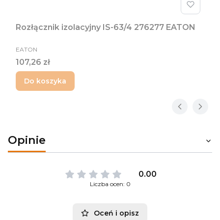
Rozłącznik izolacyjny IS-63/4 276277 EATON
PRODUCENT
EATON
Cena
107,26 zł
Do koszyka
Opinie
0.00
Liczba ocen: 0
Oceń i opisz