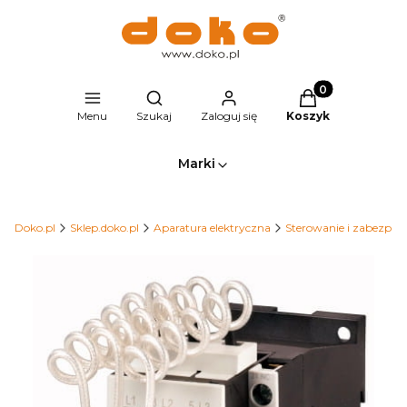
Produkty w kosz
Otwórz wyszukiwarkę
Menu
Szukaj
Zaloguj się
Koszyk
Marki
Doko.pl
Sklep.doko.pl
Aparatura elektryczna
Sterowanie i zabezpiec