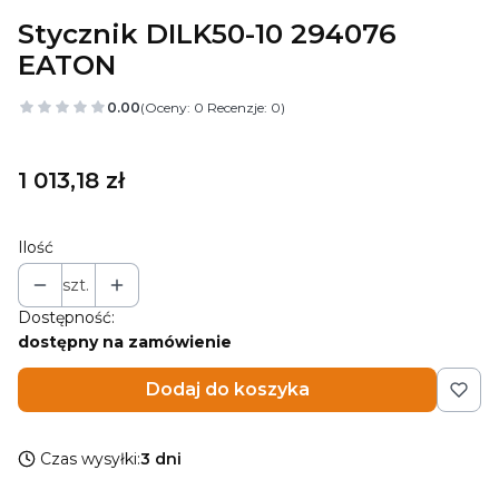
Stycznik DILK50-10 294076
EATON
0.00
(Oceny: 0 Recenzje: 0)
Cena
1 013,18 zł
Ilość
szt.
Dostępność:
dostępny na zamówienie
Dodaj do koszyka
Czas wysyłki:
3 dni