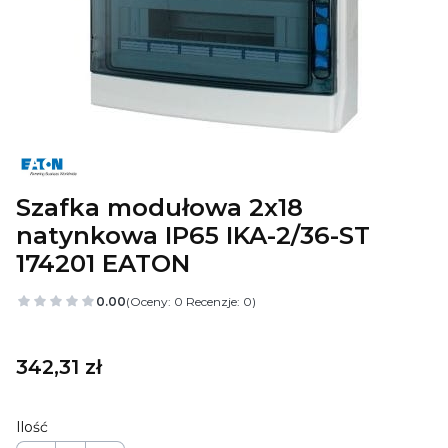
Szafka modułowa 2x18
natynkowa IP65 IKA-2/36-ST
174201 EATON
0.00
(Oceny: 0 Recenzje: 0)
Cena
342,31 zł
Ilość