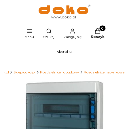
Produkty w kosz
Otwórz wyszukiwarkę
Menu
Szukaj
Zaloguj się
Koszyk
Marki
ko.pl
Sklep.doko.pl
Rozdzielnice i obudowy
Rozdzielnice natynkowe