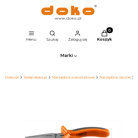
Produkty w kosz
Otwórz wyszukiwarkę
Menu
Szukaj
Zaloguj się
Koszyk
Marki
Doko.pl
Sklep.doko.pl
Narzędzia warsztatowe
Narzędzia ręczne
S