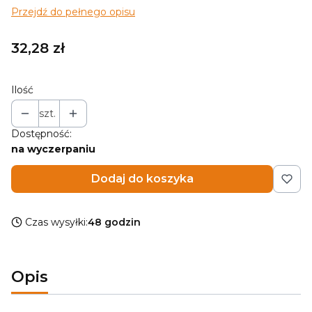
Przejdź do pełnego opisu
Cena
32,28 zł
Ilość
szt.
Dostępność:
na wyczerpaniu
Dodaj do koszyka
Czas wysyłki:
48 godzin
Opis