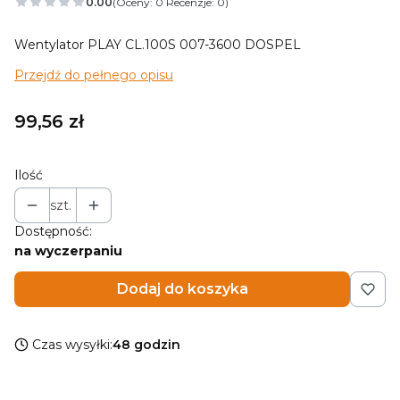
0.00
(Oceny: 0 Recenzje: 0)
Wentylator PLAY CL.100S 007-3600 DOSPEL
Przejdź do pełnego opisu
Cena
99,56 zł
Ilość
szt.
Dostępność:
na wyczerpaniu
Dodaj do koszyka
Czas wysyłki:
48 godzin