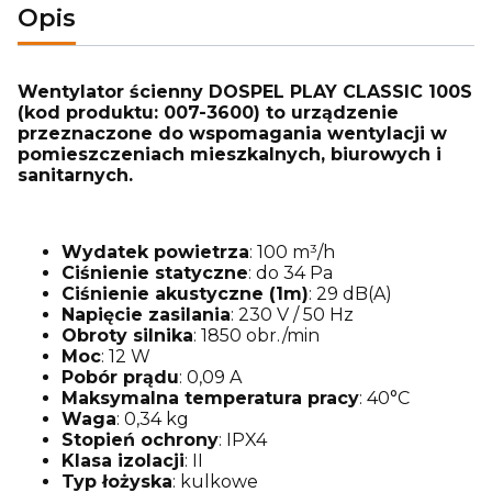
Opis
Wentylator ścienny DOSPEL PLAY CLASSIC 100S
(kod produktu: 007-3600) to urządzenie
przeznaczone do wspomagania wentylacji w
pomieszczeniach mieszkalnych, biurowych i
sanitarnych.
Wydatek powietrza
: 100 m³/h
Ciśnienie statyczne
: do 34 Pa
Ciśnienie akustyczne (1m)
: 29 dB(A)
Napięcie zasilania
: 230 V / 50 Hz
Obroty silnika
: 1850 obr./min
Moc
: 12 W
Pobór prądu
: 0,09 A
Maksymalna temperatura pracy
: 40°C
Waga
: 0,34 kg
Stopień ochrony
: IPX4
Klasa izolacji
: II
Typ łożyska
: kulkowe