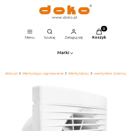
Produkty w kosz
Otwórz wyszukiwarkę
Menu
Szukaj
Zaloguj się
Koszyk
Marki
lep.doko.pl
Wentylacja i ogrzewanie
Wentylatory
wentylator ścienny