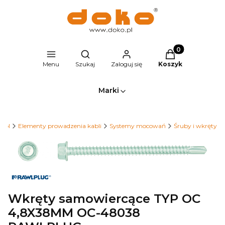
Produkty w kosz
Otwórz wyszukiwarkę
Menu
Szukaj
Zaloguj się
Koszyk
Marki
o.pl
Elementy prowadzenia kabli
Systemy mocowań
Śruby i wkręty
Wkręty samowiercące TYP OC
4,8X38MM OC-48038