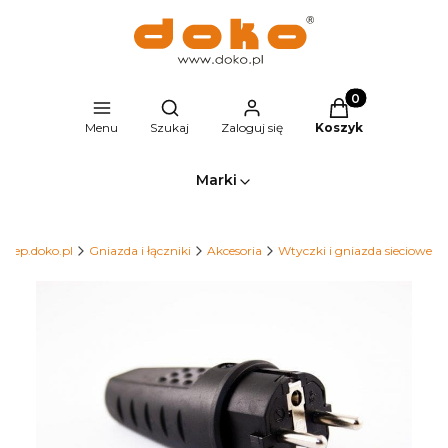
Produkty w kosz
Otwórz wyszukiwarkę
Menu
Szukaj
Zaloguj się
Koszyk
Marki
Sklep.doko.pl
Gniazda i łączniki
Akcesoria
Wtyczki i gniazda sieciowe