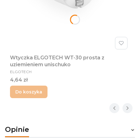
Wtyczka ELGOTECH WT-30 prosta z
uziemieniem unischuko
PRODUCENT
ELGOTECH
Cena
4,64 zł
Do koszyka
Opinie