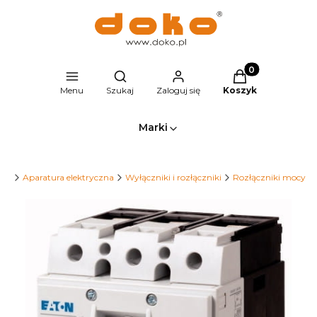
Produkty w kosz
Otwórz wyszukiwarkę
Menu
Szukaj
Zaloguj się
Koszyk
Marki
.pl
Aparatura elektryczna
Wyłączniki i rozłączniki
Rozłączniki mocy