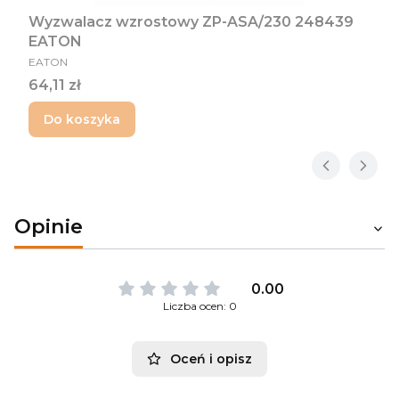
Wyzwalacz wzrostowy ZP-ASA/230 248439
EATON
PRODUCENT
EATON
Cena
64,11 zł
Do koszyka
Opinie
0.00
Liczba ocen: 0
Oceń i opisz