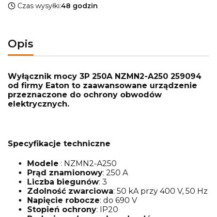
Czas wysyłki:
48 godzin
Opis
Wyłącznik mocy 3P 250A NZMN2-A250 259094
od firmy Eaton to zaawansowane urządzenie
przeznaczone do ochrony obwodów
elektrycznych.
Specyfikacje techniczne
Modele
: NZMN2-A250
Prąd znamionowy
: 250 A
Liczba biegunów
: 3
Zdolność zwarciowa
: 50 kA przy 400 V, 50 Hz
Napięcie robocze
: do 690 V
Stopień ochrony
: IP20