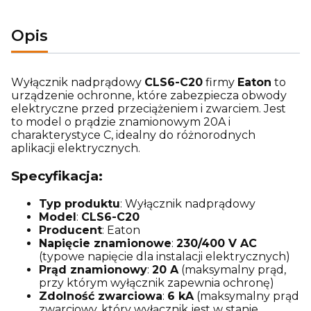
Opis
Wyłącznik nadprądowy
CLS6-C20
firmy
Eaton
to
urządzenie ochronne, które zabezpiecza obwody
elektryczne przed przeciążeniem i zwarciem. Jest
to model o prądzie znamionowym 20A i
charakterystyce C, idealny do różnorodnych
aplikacji elektrycznych.
Specyfikacja:
Typ produktu
: Wyłącznik nadprądowy
Model
:
CLS6-C20
Producent
: Eaton
Napięcie znamionowe
:
230/400 V AC
(typowe napięcie dla instalacji elektrycznych)
Prąd znamionowy
:
20 A
(maksymalny prąd,
przy którym wyłącznik zapewnia ochronę)
Zdolność zwarciowa
:
6 kA
(maksymalny prąd
zwarciowy, który wyłącznik jest w stanie