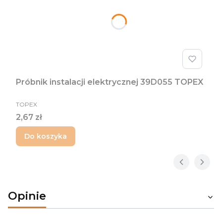
Próbnik instalacji elektrycznej 39D055 TOPEX
PRODUCENT
TOPEX
Cena
2,67 zł
Do koszyka
Opinie