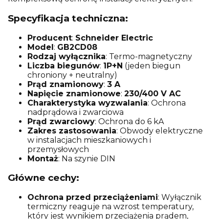
Specyfikacja techniczna:
Producent
:
Schneider Electric
Model
:
GB2CD08
Rodzaj wyłącznika
: Termo-magnetyczny
Liczba biegunów
:
1P+N
(jeden biegun
chroniony + neutralny)
Prąd znamionowy
:
3 A
Napięcie znamionowe
:
230/400 V AC
Charakterystyka wyzwalania
: Ochrona
nadprądowa i zwarciowa
Prąd zwarciowy
: Ochrona do 6 kA
Zakres zastosowania
: Obwody elektryczne
w instalacjach mieszkaniowych i
przemysłowych
Montaż
: Na szynie DIN
Główne cechy:
Ochrona przed przeciążeniami
: Wyłącznik
termiczny reaguje na wzrost temperatury,
który jest wynikiem przeciążenia prądem,