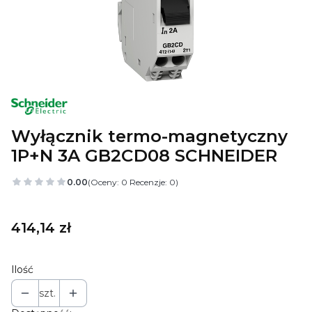
Wyłącznik termo-magnetyczny
1P+N 3A GB2CD08 SCHNEIDER
0.00
(Oceny: 0 Recenzje: 0)
Cena
414,14 zł
Ilość
szt.