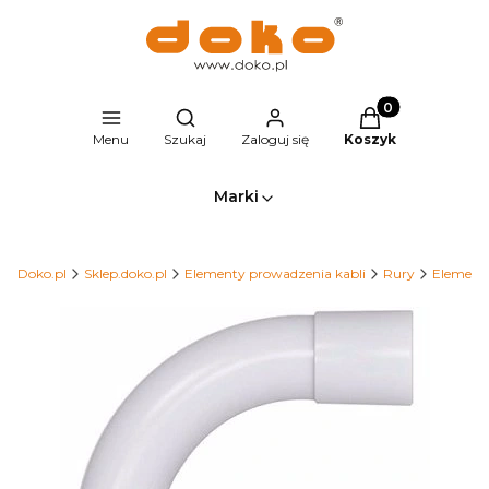
Produkty w kosz
Otwórz wyszukiwarkę
Menu
Szukaj
Zaloguj się
Koszyk
Marki
Doko.pl
Sklep.doko.pl
Elementy prowadzenia kabli
Rury
Elementy