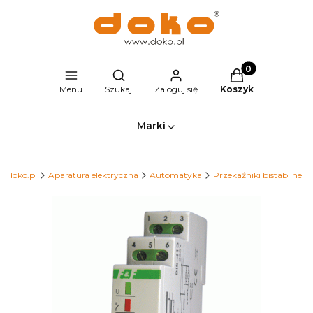
Produkty w kosz
Otwórz wyszukiwarkę
Menu
Szukaj
Zaloguj się
Koszyk
Marki
ep.doko.pl
Aparatura elektryczna
Automatyka
Przekaźniki bistabilne