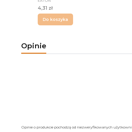
EATON
Cena
4,31 zł
Do koszyka
Opinie
Opinie o produkcie pochodzą od niezweryfikowanych użytkown