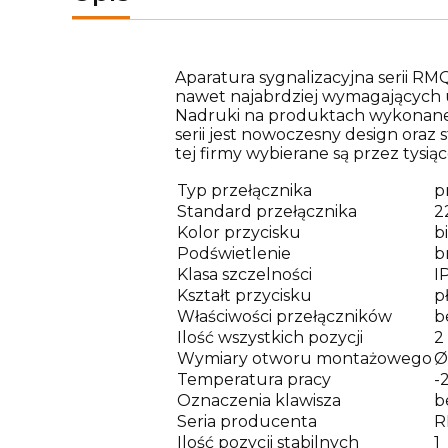
Aparatura sygnalizacyjna serii RM
nawet najabrdziej wymagających uż
Nadruki na produktach wykonane s
serii jest nowoczesny design or
tej firmy wybierane są przez tysiąc
Typ przełącznika
p
Standard przełącznika
2
Kolor przycisku
b
Podświetlenie
b
Klasa szczelności
I
Kształt przycisku
p
Właściwości przełączników
b
Ilość wszystkich pozycji
2
Wymiary otworu montażowego
Ø
Temperatura pracy
-
Oznaczenia klawisza
b
Seria producenta
R
Ilość pozycji stabilnych
1