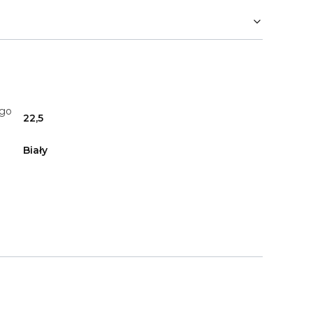
ego
22,5
Biały