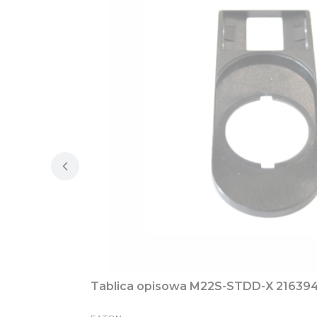
Tablica opisowa M22S-STDD-X 21639
PRODUCENT