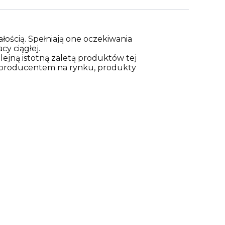
łością. Spełniają one oczekiwania
y ciągłej.
ejną istotną zaletą produktów tej
m producentem na rynku, produkty