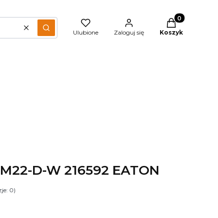
Produkty w kos
Wyczyść
Szukaj
Ulubione
Zaloguj się
Koszyk
ki M22-D-W 216592 EATON
je: 0)