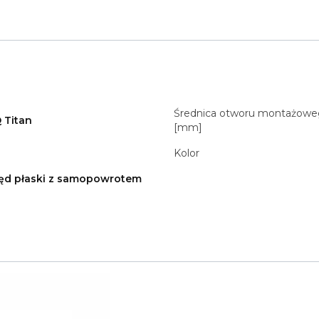
Średnica otworu montażow
 Titan
[mm]
Kolor
ęd płaski z samopowrotem