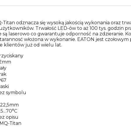
Q-Titan odznacza się wysoką jakością wykonania oraz trwa
ytkowników. Trwałość LED-ów to aż 100 tys. godzin prac
ą laserowo co gwarantuje odporność na zdzieranie. Kol
az starannosć włożona w wykonanie. EATON jest czołowy
e klientów już od wielu lat.
rzyciskany
2mm
iały
rak
P67
łaski
ez symbolu
22,5mm
25...70°C
ez opisu
MQ-Titan