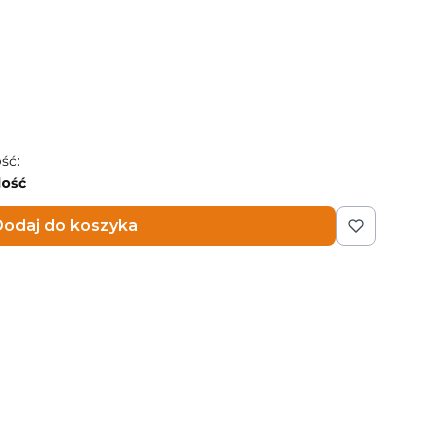
ść:
lość
odaj do koszyka